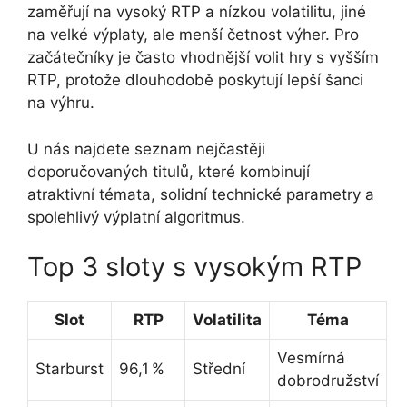
zaměřují na vysoký RTP a nízkou volatilitu, jiné
na velké výplaty, ale menší četnost výher. Pro
začátečníky je často vhodnější volit hry s vyšším
RTP, protože dlouhodobě poskytují lepší šanci
na výhru.
U nás najdete seznam nejčastěji
doporučovaných titulů, které kombinují
atraktivní témata, solidní technické parametry a
spolehlivý výplatní algoritmus.
Top 3 sloty s vysokým RTP
Slot
RTP
Volatilita
Téma
Vesmírná
Starburst
96,1 %
Střední
dobrodružství