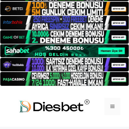
İçeriğe
atla
Menü