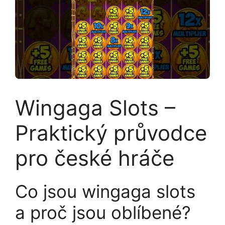
Wingaga Slots –
Praktický průvodce
pro české hráče
Co jsou wingaga slots
a proč jsou oblíbené?