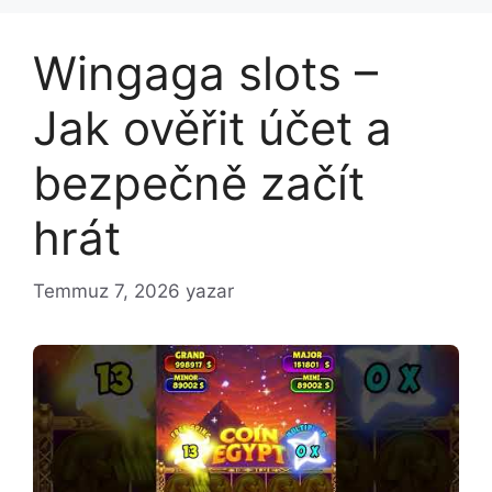
Wingaga slots –
Jak ověřit účet a
bezpečně začít
hrát
Temmuz 7, 2026
yazar