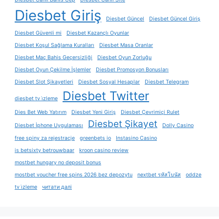
Diesbet Giriş
Diesbet Güncel
Diesbet Güncel Giriş
Diesbet Güvenli mi
Diesbet Kazançlı Oyunlar
Diesbet Koşul Sağlama Kuralları
Diesbet Masa Oranlar
Diesbet Maç Bahis Geçersizliği
Diesbet Oyun Zorluğu
Diesbet Oyun Çekilme İşlemler
Diesbet Promosyon Bonusları
Diesbet Slot Şikayetleri
Diesbet Sosyal Hesaplar
Diesbet Telegram
Diesbet Twitter
diesbet tv i̇zleme
Dies Bet Web Yatırım
Diesbet Yeni Giriş
Diesbet Çevrimiçi Rulet
Diesbet Şikayet
Diesbet İphone Uygulaması
Dolly Casino
free spiny za rejestracje
greenbets io
Instasino Casino
is betsixty betrouwbaar
kroon casino review
mostbet hungary no deposit bonus
mostbet voucher free spins 2026 bez depozytu
nextbet รหัสโบนัส
oddze
tv i̇zleme
читати далі