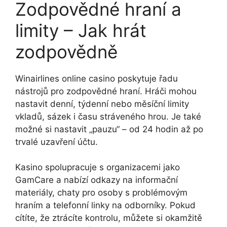
Zodpovědné hraní a
limity – Jak hrát
zodpovědně
Winairlines online casino poskytuje řadu
nástrojů pro zodpovědné hraní. Hráči mohou
nastavit denní, týdenní nebo měsíční limity
vkladů, sázek i času stráveného hrou. Je také
možné si nastavit „pauzu“ – od 24 hodin až po
trvalé uzavření účtu.
Kasino spolupracuje s organizacemi jako
GamCare a nabízí odkazy na informační
materiály, chaty pro osoby s problémovým
hraním a telefonní linky na odborníky. Pokud
cítíte, že ztrácíte kontrolu, můžete si okamžitě