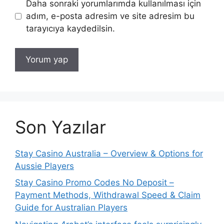
Daha sonraki yorumlarımda kullanılması için
adım, e-posta adresim ve site adresim bu
tarayıcıya kaydedilsin.
Son Yazılar
Stay Casino Australia – Overview & Options for
Aussie Players
Stay Casino Promo Codes No Deposit –
Payment Methods, Withdrawal Speed & Claim
Guide for Australian Players