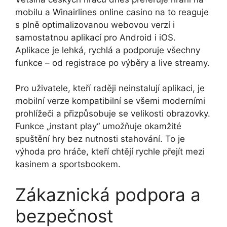
mobilu a Winairlines online casino na to reaguje
s plně optimalizovanou webovou verzí i
samostatnou aplikací pro Android i iOS.
Aplikace je lehká, rychlá a podporuje všechny
funkce – od registrace po výběry a live streamy.
Pro uživatele, kteří raději neinstalují aplikaci, je
mobilní verze kompatibilní se všemi moderními
prohlížeči a přizpůsobuje se velikosti obrazovky.
Funkce „instant play“ umožňuje okamžité
spuštění hry bez nutnosti stahování. To je
výhoda pro hráče, kteří chtějí rychle přejít mezi
kasinem a sportsbookem.
Zákaznická podpora a
bezpečnost