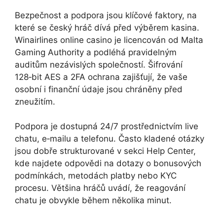
Bezpečnost a podpora jsou klíčové faktory, na
které se český hráč dívá před výběrem kasina.
Winairlines online casino je licencován od Malta
Gaming Authority a podléhá pravidelným
auditům nezávislých společností. Šifrování
128‑bit AES a 2FA ochrana zajišťují, že vaše
osobní i finanční údaje jsou chráněny před
zneužitím.
Podpora je dostupná 24/7 prostřednictvím live
chatu, e‑mailu a telefonu. Často kladené otázky
jsou dobře strukturované v sekci Help Center,
kde najdete odpovědi na dotazy o bonusových
podmínkách, metodách platby nebo KYC
procesu. Většina hráčů uvádí, že reagování
chatu je obvykle během několika minut.