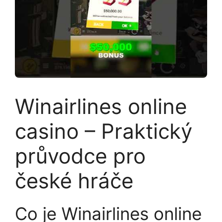
Winairlines online
casino – Praktický
průvodce pro
české hráče
Co je Winairlines online