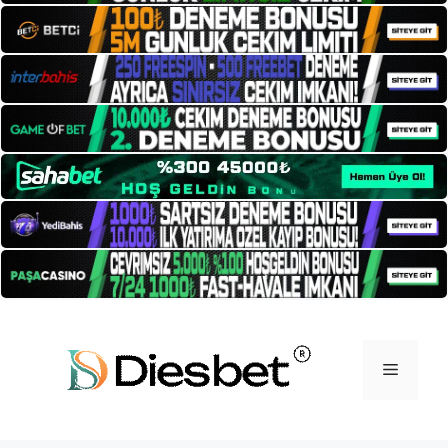
İçeriğe
atla
Menü