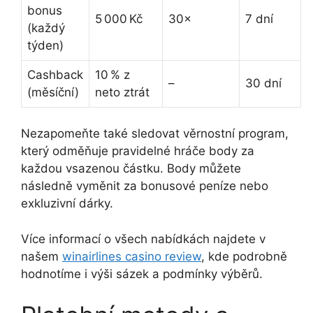
bonus
5 000 Kč
30×
7 dní
(každý
týden)
Cashback
10 % z
–
30 dní
(měsíční)
neto ztrát
Nezapomeňte také sledovat věrnostní program,
který odměňuje pravidelné hráče body za
každou vsazenou částku. Body můžete
následně vyměnit za bonusové peníze nebo
exkluzivní dárky.
Více informací o všech nabídkách najdete v
našem
winairlines casino review
, kde podrobně
hodnotíme i výši sázek a podmínky výběrů.