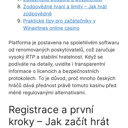
Zodpovědné hraní a limity – Jak hrát
zodpovědně
Praktické tipy pro začátečníky v
Winairlines online casino
Platforma je postavena na spolehlivém softwaru
od renomovaných poskytovatelů, což zaručuje
vysoký
RTP
a stabilní hratelnost. Když se
podíváte na detaily, uvidíte i transparentní
informace o licencích a bezpečnostních
protokolech. To je důvod, proč mnoho českých
hráčů dává přednost právě tomuto kasinu před
méně regulovanými alternativami.
Registrace a první
kroky – Jak začít hrát