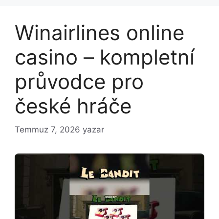
Winairlines online
casino – kompletní
průvodce pro
české hráče
Temmuz 7, 2026
yazar