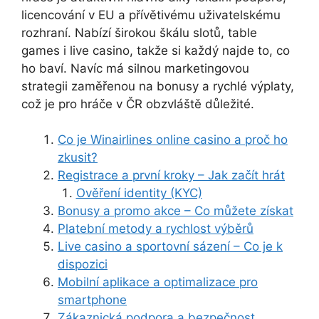
licencování v EU a přívětivému uživatelskému
rozhraní. Nabízí širokou škálu slotů, table
games i live casino, takže si každý najde to, co
ho baví. Navíc má silnou marketingovou
strategii zaměřenou na bonusy a rychlé výplaty,
což je pro hráče v ČR obzvláště důležité.
Co je Winairlines online casino a proč ho
zkusit?
Registrace a první kroky – Jak začít hrát
Ověření identity (KYC)
Bonusy a promo akce – Co můžete získat
Platební metody a rychlost výběrů
Live casino a sportovní sázení – Co je k
dispozici
Mobilní aplikace a optimalizace pro
smartphone
Zákaznická podpora a bezpečnost