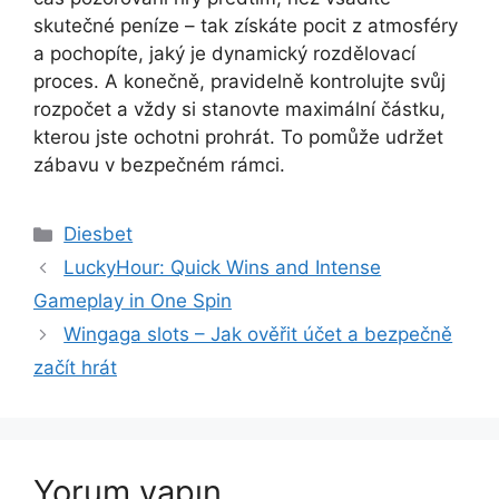
skutečné peníze – tak získáte pocit z atmosféry
a pochopíte, jaký je dynamický rozdělovací
proces. A konečně, pravidelně kontrolujte svůj
rozpočet a vždy si stanovte maximální částku,
kterou jste ochotni prohrát. To pomůže udržet
zábavu v bezpečném rámci.
Kategoriler
Diesbet
LuckyHour: Quick Wins and Intense
Gameplay in One Spin
Wingaga slots – Jak ověřit účet a bezpečně
začít hrát
Yorum yapın