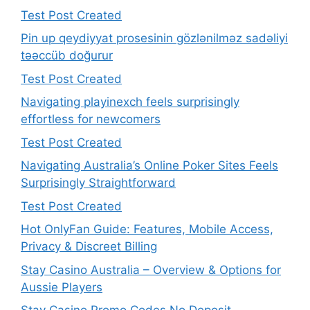
Test Post Created
Pin up qeydiyyat prosesinin gözlənilməz sadəliyi
təəccüb doğurur
Test Post Created
Navigating playinexch feels surprisingly
effortless for newcomers
Test Post Created
Navigating Australia’s Online Poker Sites Feels
Surprisingly Straightforward
Test Post Created
Hot OnlyFan Guide: Features, Mobile Access,
Privacy & Discreet Billing
Stay Casino Australia – Overview & Options for
Aussie Players