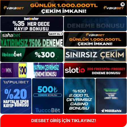
×
DIESBET GİRİŞ İÇİN TIKLAYINIZ!