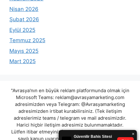
Nisan 2026
Şubat 2026
Eylül 2025
Temmuz 2025
Mayıs 2025
Mart 2025
"Avrasya'nın en büyük reklam platformunda olmak için
Microsoft Teams:
reklam@avrasyamarketing.com
adresimizden veya Telegram: @Avrasyamarketing
adresimizden irtibat kurabilirsiniz. (Tek iletişim
adreslerimiz teams / telegram ve mail adresimizdir.
Harici hiçbir iletişim adresimiz bulunmamaktadır.
Lütfen itibar etmeyiniz.) Türkiye yasalarına göre 7258
sayılı kanun uyarınca yasa dışı bahis oynamanın