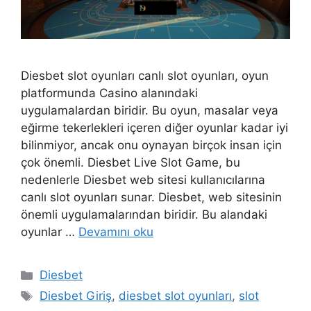
Diesbet slot oyunları canlı slot oyunları, oyun
platformunda Casino alanındaki
uygulamalardan biridir. Bu oyun, masalar veya
eğirme tekerlekleri içeren diğer oyunlar kadar iyi
bilinmiyor, ancak onu oynayan birçok insan için
çok önemli. Diesbet Live Slot Game, bu
nedenlerle Diesbet web sitesi kullanıcılarına
canlı slot oyunları sunar. Diesbet, web sitesinin
önemli uygulamalarından biridir. Bu alandaki
oyunlar …
Devamını oku
Kategoriler
Diesbet
Etiketler
Diesbet Giriş
,
diesbet slot oyunları
,
slot