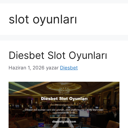
slot oyunları
Diesbet Slot Oyunları
Haziran 1, 2026
yazar
Diesbet