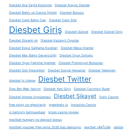
Diesbet Ana Sayfa Konuşma
Diesbet Arayüz Destek
Diesbet Bahis ve Casino Şirketi
Diesbet Bonusu
Diesbet Canlı Bahis Cep
Diesbet Canlı Site
Diesbet Giriş
Diesbet Güncel
Diesbet Güncel Giriş
Diesbet Güvenli mi
Diesbet Kazançlı Oyunlar
Diesbet Koşul Sağlama Kuralları
Diesbet Masa Oranlar
Diesbet Maç Bahis Geçersizliği
Diesbet Oyun Zorluğu
Diesbet Oyun Çekilme İşlemler
Diesbet Promosyon Bonusları
Diesbet Slot Şikayetleri
Diesbet Sosyal Hesaplar
Diesbet Telegram
Diesbet Twitter
diesbet tv i̇zleme
Dies Bet Web Yatırım
Diesbet Yeni Giriş
Diesbet Çevrimiçi Rulet
Diesbet Şikayet
Diesbet İphone Uygulaması
Dolly Casino
free spiny za rejestracje
greenbets io
Instasino Casino
is betsixty betrouwbaar
kroon casino review
mostbet hungary no deposit bonus
mostbet voucher free spins 2026 bez depozytu
nextbet รหัสโบนัส
oddze