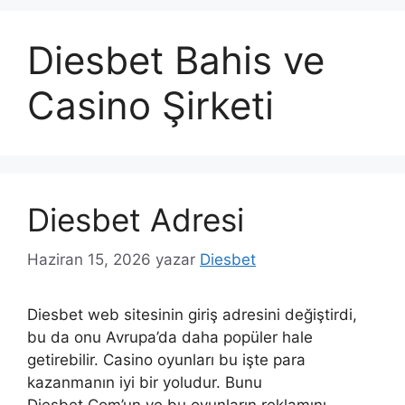
Diesbet Bahis ve
Casino Şirketi
Diesbet Adresi
Haziran 15, 2026
yazar
Diesbet
Diesbet web sitesinin giriş adresini değiştirdi,
bu da onu Avrupa’da daha popüler hale
getirebilir. Casino oyunları bu işte para
kazanmanın iyi bir yoludur. Bunu