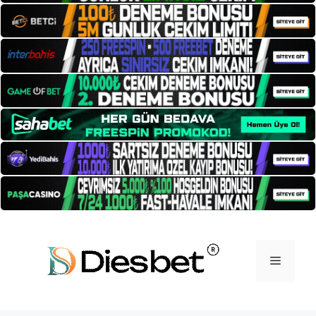
İçeriğe
atla
Menü