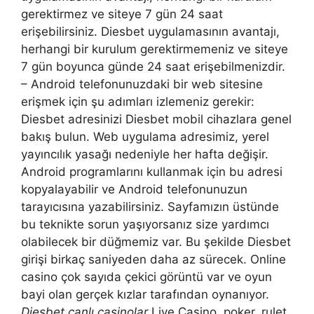
gerektirmez ve siteye 7 gün 24 saat
erişebilirsiniz. Diesbet uygulamasının avantajı,
herhangi bir kurulum gerektirmemeniz ve siteye
7 gün boyunca günde 24 saat erişebilmenizdir.
– Android telefonunuzdaki bir web sitesine
erişmek için şu adımları izlemeniz gerekir:
Diesbet adresinizi Diesbet mobil cihazlara genel
bakış bulun. Web uygulama adresimiz, yerel
yayıncılık yasağı nedeniyle her hafta değişir.
Android programlarını kullanmak için bu adresi
kopyalayabilir ve Android telefonunuzun
tarayıcısına yazabilirsiniz. Sayfamızın üstünde
bu teknikte sorun yaşıyorsanız size yardımcı
olabilecek bir düğmemiz var. Bu şekilde Diesbet
girişi birkaç saniyeden daha az sürecek. Online
casino çok sayıda çekici görüntü var ve oyun
bayi olan gerçek kızlar tarafından oynanıyor.
Diesbet canlı casinolar
Live Casino, poker, rulet,