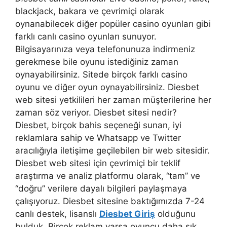
blackjack, bakara ve çevrimiçi olarak
oynanabilecek diğer popüler casino oyunları gibi
farklı canlı casino oyunları sunuyor.
Bilgisayarınıza veya telefonunuza indirmeniz
gerekmese bile oyunu istediğiniz zaman
oynayabilirsiniz. Sitede birçok farklı casino
oyunu ve diğer oyun oynayabilirsiniz. Diesbet
web sitesi yetkilileri her zaman müşterilerine her
zaman söz veriyor. Diesbet sitesi nedir?
Diesbet, birçok bahis seçeneği sunan, iyi
reklamlara sahip ve Whatsapp ve Twitter
aracılığıyla iletişime geçilebilen bir web sitesidir.
Diesbet web sitesi için çevrimiçi bir teklif
araştırma ve analiz platformu olarak, “tam” ve
“doğru” verilere dayalı bilgileri paylaşmaya
çalışıyoruz. Diesbet sitesine baktığımızda 7-24
canlı destek, lisanslı
Diesbet Giriş
olduğunu
bulduk. Birçok reklam varsa oyuncu daha sık