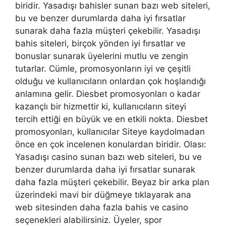
biridir. Yasadışı bahisler sunan bazı web siteleri,
bu ve benzer durumlarda daha iyi fırsatlar
sunarak daha fazla müşteri çekebilir. Yasadışı
bahis siteleri, birçok yönden iyi fırsatlar ve
bonuslar sunarak üyelerini mutlu ve zengin
tutarlar. Cümle, promosyonların iyi ve çeşitli
olduğu ve kullanıcıların onlardan çok hoşlandığı
anlamına gelir. Diesbet promosyonları o kadar
kazançlı bir hizmettir ki, kullanıcıların siteyi
tercih ettiği en büyük ve en etkili nokta. Diesbet
promosyonları, kullanıcılar Siteye kaydolmadan
önce en çok incelenen konulardan biridir. Olası:
Yasadışı casino sunan bazı web siteleri, bu ve
benzer durumlarda daha iyi fırsatlar sunarak
daha fazla müşteri çekebilir. Beyaz bir arka plan
üzerindeki mavi bir düğmeye tıklayarak ana
web sitesinden daha fazla bahis ve casino
seçenekleri alabilirsiniz. Üyeler, spor