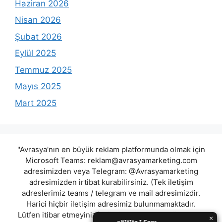
Haziran 2026
Nisan 2026
Şubat 2026
Eylül 2025
Temmuz 2025
Mayıs 2025
Mart 2025
"Avrasya'nın en büyük reklam platformunda olmak için
Microsoft Teams:
reklam@avrasyamarketing.com
adresimizden veya Telegram: @Avrasyamarketing
adresimizden irtibat kurabilirsiniz. (Tek iletişim
adreslerimiz teams / telegram ve mail adresimizdir.
Harici hiçbir iletişim adresimiz bulunmamaktadır.
Lütfen itibar etmeyiniz.) Türkiye yasalarına göre 7258