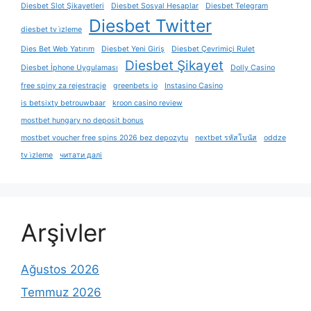
Diesbet Slot Şikayetleri
Diesbet Sosyal Hesaplar
Diesbet Telegram
Diesbet Twitter
diesbet tv i̇zleme
Dies Bet Web Yatırım
Diesbet Yeni Giriş
Diesbet Çevrimiçi Rulet
Diesbet Şikayet
Diesbet İphone Uygulaması
Dolly Casino
free spiny za rejestracje
greenbets io
Instasino Casino
is betsixty betrouwbaar
kroon casino review
mostbet hungary no deposit bonus
mostbet voucher free spins 2026 bez depozytu
nextbet รหัสโบนัส
oddze
tv i̇zleme
читати далі
Arşivler
Ağustos 2026
Temmuz 2026