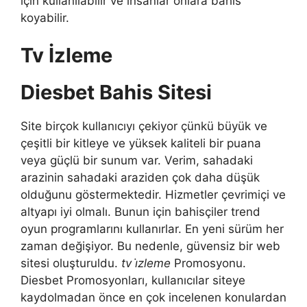
için kullanılabilir ve insanlar onlara bahis
koyabilir.
Tv İzleme
Diesbet Bahis Sitesi
Site birçok kullanıcıyı çekiyor çünkü büyük ve
çeşitli bir kitleye ve yüksek kaliteli bir puana
veya güçlü bir sunum var. Verim, sahadaki
arazinin sahadaki araziden çok daha düşük
olduğunu göstermektedir. Hizmetler çevrimiçi ve
altyapı iyi olmalı. Bunun için bahisçiler trend
oyun programlarını kullanırlar. En yeni sürüm her
zaman değişiyor. Bu nedenle, güvensiz bir web
sitesi oluşturuldu.
tv i̇zleme
Promosyonu.
Diesbet Promosyonları, kullanıcılar siteye
kaydolmadan önce en çok incelenen konulardan