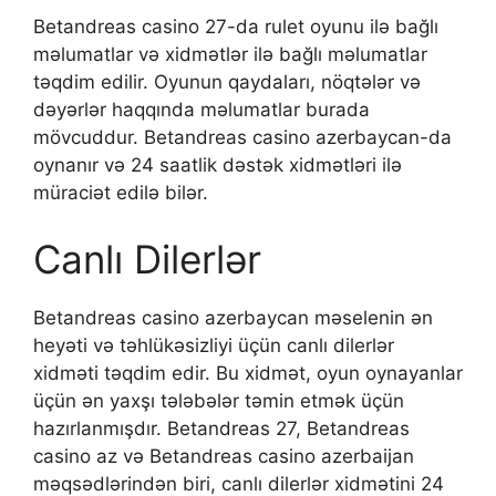
Betandreas casino 27-da rulet oyunu ilə bağlı
məlumatlar və xidmətlər ilə bağlı məlumatlar
təqdim edilir. Oyunun qaydaları, nöqtələr və
dəyərlər haqqında məlumatlar burada
mövcuddur. Betandreas casino azerbaycan-da
oynanır və 24 saatlik dəstək xidmətləri ilə
müraciət edilə bilər.
Canlı Dilerlər
Betandreas casino azerbaycan məselenin ən
heyəti və təhlükəsizliyi üçün canlı dilerlər
xidməti təqdim edir. Bu xidmət, oyun oynayanlar
üçün ən yaxşı tələbələr təmin etmək üçün
hazırlanmışdır. Betandreas 27, Betandreas
casino az və Betandreas casino azerbaijan
məqsədlərindən biri, canlı dilerlər xidmətini 24