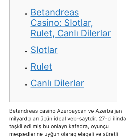
Betandreas
Casino: Slotlar,
Rulet, Canlı Dilerlər
Slotlar
Rulet
Canlı Dilerlər
Betandreas casino Azerbaycan və Azerbaijan
milyardçıları üçün ideal veb-saytdir. 27-ci ilində
təşkil edilmiş bu onlayn kafedra, oyunçu
məqsədlərinə uyğun olaraq əlaqəli və sürətli