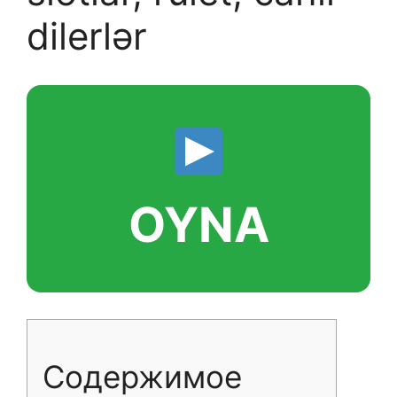
dilerlər
OYNA
Содержимое