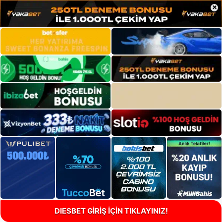
×
DIESBET GİRİŞ İÇİN TIKLAYINIZ!