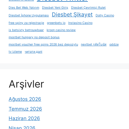
Dies Bet Web Yatırım
Diesbet Yeni Giriş
Diesbet Çevrimiçi Rulet
Diesbet Şikayet
Diesbet İphone Uygulaması
Dolly Casino
free spiny za rejestracje
greenbets io
Instasino Casino
is betsixty betrouwbaar
kroon casino review
mostbet hungary no deposit bonus
mostbet voucher free spins 2026 bez depozytu
nextbet รหัสโบนัส
oddze
tv i̇zleme
читати далі
Arşivler
Ağustos 2026
Temmuz 2026
Haziran 2026
Nisan 2026