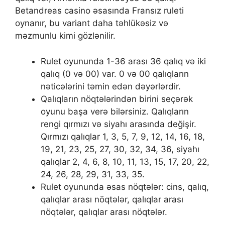
Betandreas casino əsasında Fransız ruleti
oynanır, bu variant daha təhlükəsiz və
məzmunlu kimi gözlənilir.
Rulet oyununda 1-36 arası 36 qalıq və iki
qalıq (0 və 00) var. 0 və 00 qalıqların
nəticələrini təmin edən dəyərlərdir.
Qalıqların nöqtələrindən birini seçərək
oyunu başa verə bilərsiniz. Qalıqların
rengi qırmızı və siyahı arasında değişir.
Qırmızı qalıqlar 1, 3, 5, 7, 9, 12, 14, 16, 18,
19, 21, 23, 25, 27, 30, 32, 34, 36, siyahı
qalıqlar 2, 4, 6, 8, 10, 11, 13, 15, 17, 20, 22,
24, 26, 28, 29, 31, 33, 35.
Rulet oyununda əsas nöqtələr: cins, qalıq,
qalıqlar arası nöqtələr, qalıqlar arası
nöqtələr, qalıqlar arası nöqtələr.