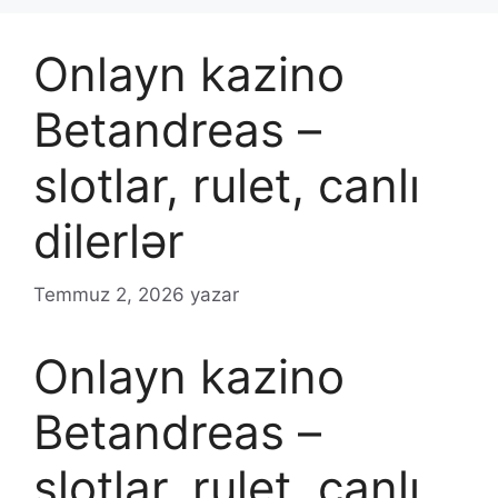
Onlayn kazino
Betandreas –
slotlar, rulet, canlı
dilerlər
Temmuz 2, 2026
yazar
Onlayn kazino
Betandreas –
slotlar, rulet, canlı