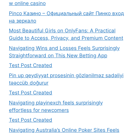
w online casino
Pinco Казино – Официальный сайт Пинко вход
на зеркало
Most Beautiful Girls on OnlyFans: A Practical
Guide to Access, Privacy, and Premium Content
Navigating Wins and Losses Feels Surprisingly
Straightforward on This New Betting App
Test Post Created
Pin up qeydiyyat prosesinin gözlənilməz sadəliyi
təəccüb doğurur
Test Post Created
Navigating playinexch feels surprisingly
effortless for newcomers
Test Post Created
Navigating Australia’s Online Poker Sites Feels