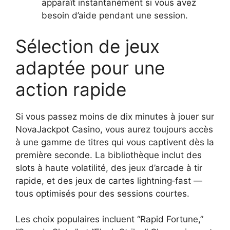
apparaît instantanément si vous avez
besoin d’aide pendant une session.
Sélection de jeux
adaptée pour une
action rapide
Si vous passez moins de dix minutes à jouer sur
NovaJackpot Casino, vous aurez toujours accès
à une gamme de titres qui vous captivent dès la
première seconde. La bibliothèque inclut des
slots à haute volatilité, des jeux d’arcade à tir
rapide, et des jeux de cartes lightning‑fast —
tous optimisés pour des sessions courtes.
Les choix populaires incluent “Rapid Fortune,”