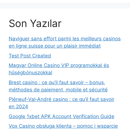
Son Yazılar
Naviguer sans effort parmi les meilleurs casinos
en ligne suisse pour un plaisir immédiat
Test Post Created
Magyar Online Casino VIP programokkal és
hűségbónuszokkal
Brest casino : ce qu’il faut savoir – bonus,
méthodes de paiement, mobile et sécurité
Pléneuf‑Val‑André casino : ce qu’il faut savoir
en 2024
Google 1xbet APK Account Verification Guide
Vox Casino obsługa klienta – pomoc i wsparcie