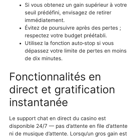
Si vous obtenez un gain supérieur à votre
seuil prédéfini, envisagez de retirer
immédiatement.
Évitez de poursuivre après des pertes ;
respectez votre budget préétabli.
Utilisez la fonction auto‑stop si vous
dépassez votre limite de pertes en moins
de dix minutes.
Fonctionnalités en
direct et gratification
instantanée
Le support chat en direct du casino est
disponible 24/7 — pas d’attente en file d’attente
ni de musique d’attente. Lorsqu’un gros gain est