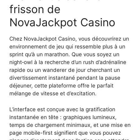
frisson de
NovaJackpot Casino
Chez NovaJackpot Casino, vous découvrirez un
environnement de jeu qui ressemble plus à un
sprint qu’à un marathon. Que vous soyez un
night‑owl à la recherche d’un rush d’adrénaline
rapide ou un wanderer de jour cherchant un
divertissement instantané pendant la pause
déjeuner, cette plateforme offre le parfait
mélange de vitesse et d’excitation.
L’interface est conçue avec la gratification
instantanée en tête : graphiques lumineux,
temps de chargement minimaux, et une mise en
page mobile-first signifient que vous pouvez