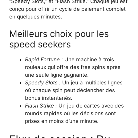
“Speedy Slots,” et “Flash Strike.” Chaque jeu est
conçu pour offrir un cycle de paiement complet
en quelques minutes.
Meilleurs choix pour les
speed seekers
Rapid Fortune :
Une machine à trois
rouleaux qui offre des free spins après
une seule ligne gagnante.
Speedy Slots :
Un jeu à multiples lignes
où chaque spin peut déclencher des
bonus instantanés.
Flash Strike :
Un jeu de cartes avec des
rounds rapides où les décisions sont
prises en moins d’une minute.