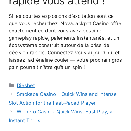
rapide vous attend !
Si les courtes explosions d’excitation sont ce
que vous recherchez, NovaJackpot Casino offre
exactement ce dont vous avez besoin :
gameplay rapide, paiements instantanés, et un
écosystème construit autour de la prise de
décision rapide. Connectez-vous aujourd’hui et
laissez l’adrénaline couler — votre prochain gros
gain pourrait n’être qu’à un spin !
Kategoriler
Diesbet
Smokace Casino – Quick Wins and Intense
Slot Action for the Fast‑Paced Player
Winhero Casino: Quick Wins, Fast Play, and
Instant Thrills