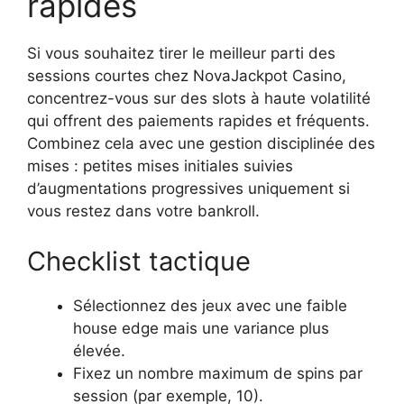
rapides
Si vous souhaitez tirer le meilleur parti des
sessions courtes chez NovaJackpot Casino,
concentrez-vous sur des slots à haute volatilité
qui offrent des paiements rapides et fréquents.
Combinez cela avec une gestion disciplinée des
mises : petites mises initiales suivies
d’augmentations progressives uniquement si
vous restez dans votre bankroll.
Checklist tactique
Sélectionnez des jeux avec une faible
house edge mais une variance plus
élevée.
Fixez un nombre maximum de spins par
session (par exemple, 10).