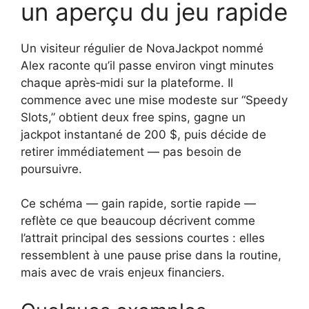
un aperçu du jeu rapide
Un visiteur régulier de NovaJackpot nommé
Alex raconte qu’il passe environ vingt minutes
chaque après‑midi sur la plateforme. Il
commence avec une mise modeste sur “Speedy
Slots,” obtient deux free spins, gagne un
jackpot instantané de 200 $, puis décide de
retirer immédiatement — pas besoin de
poursuivre.
Ce schéma — gain rapide, sortie rapide —
reflète ce que beaucoup décrivent comme
l’attrait principal des sessions courtes : elles
ressemblent à une pause prise dans la routine,
mais avec de vrais enjeux financiers.