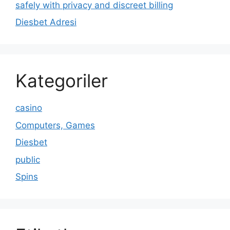
safely with privacy and discreet billing
Diesbet Adresi
Kategoriler
casino
Computers, Games
Diesbet
public
Spins