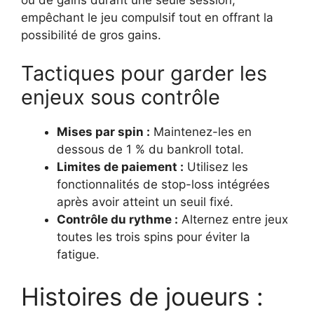
empêchant le jeu compulsif tout en offrant la
possibilité de gros gains.
Tactiques pour garder les
enjeux sous contrôle
Mises par spin :
Maintenez-les en
dessous de 1 % du bankroll total.
Limites de paiement :
Utilisez les
fonctionnalités de stop-loss intégrées
après avoir atteint un seuil fixé.
Contrôle du rythme :
Alternez entre jeux
toutes les trois spins pour éviter la
fatigue.
Histoires de joueurs :